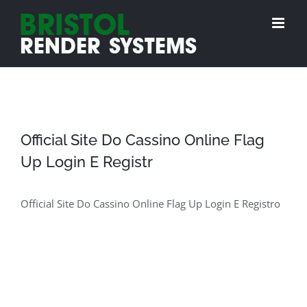
Skip
to
content
Official Site Do Cassino Online Flag
Up Login E Registr
Official Site Do Cassino Online Flag Up Login E Registro
Pin Up