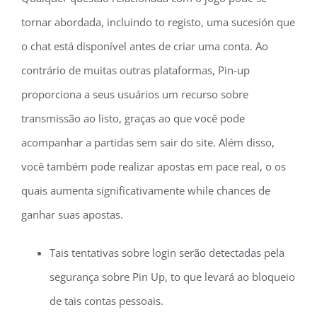
tornar abordada, incluindo to registo, uma sucesión que
o chat está disponível antes de criar uma conta. Ao
contrário de muitas outras plataformas, Pin-up
proporciona a seus usuários um recurso sobre
transmissão ao listo, graças ao que você pode
acompanhar a partidas sem sair do site. Além disso,
você também pode realizar apostas em pace real, o os
quais aumenta significativamente while chances de
ganhar suas apostas.
Tais tentativas sobre login serão detectadas pela
segurança sobre Pin Up, to que levará ao bloqueio
de tais contas pessoais.