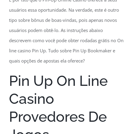
usuários essa oportunidade. Na verdade, este é outro
tipo sobre bônus de boas-vindas, pois apenas novos
usuários podem obtê-lo. As instruções abaixo
descrevem como você pode obter rodadas grátis no On
line casino Pin Up. Tudo sobre Pin Up Bookmaker e
quais opções de apostas ela oferece?
Pin Up On Line
Casino
Provedores De