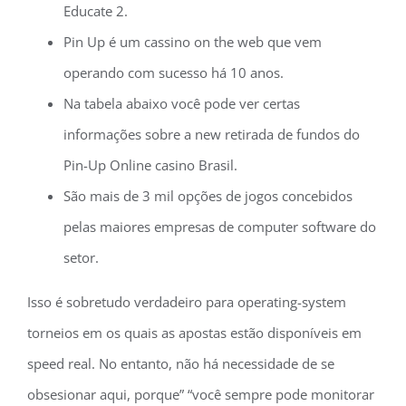
Educate 2.
Pin Up é um cassino on the web que vem
operando com sucesso há 10 anos.
Na tabela abaixo você pode ver certas
informações sobre a new retirada de fundos do
Pin-Up Online casino Brasil.
São mais de 3 mil opções de jogos concebidos
pelas maiores empresas de computer software do
setor.
Isso é sobretudo verdadeiro para operating-system
torneios em os quais as apostas estão disponíveis em
speed real. No entanto, não há necessidade de se
obsesionar aqui, porque” “você sempre pode monitorar