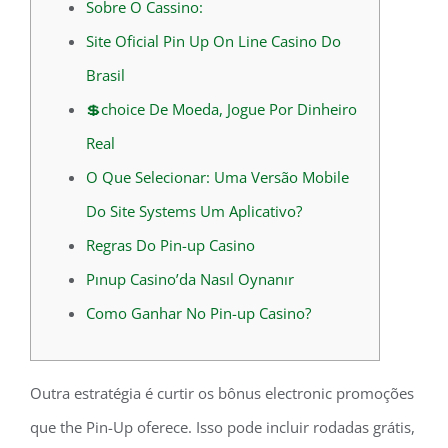
Sobre O Cassino:
Site Oficial Pin Up On Line Casino Do
Brasil
💲choice De Moeda, Jogue Por Dinheiro
Real
O Que Selecionar: Uma Versão Mobile
Do Site Systems Um Aplicativo?
Regras Do Pin-up Casino
Pınup Casino’da Nasıl Oynanır
Como Ganhar No Pin-up Casino?
Outra estratégia é curtir os bônus electronic promoções
que the Pin-Up oferece. Isso pode incluir rodadas grátis,