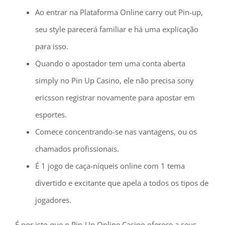
Ao entrar na Plataforma Online carry out Pin-up,
seu style parecerá familiar e há uma explicação
para isso.
Quando o apostador tem uma conta aberta
simply no Pin Up Casino, ele não precisa sony
ericsson registrar novamente para apostar em
esportes.
Comece concentrando-se nas vantagens, ou os
chamados profissionais.
É 1 jogo de caça-níqueis online com 1 tema
divertido e excitante que apela a todos os tipos de
jogadores.
É por isto que o Pin-Up Online Casino oferece a seus