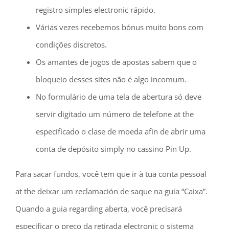
registro simples electronic rápido.
Várias vezes recebemos bónus muito bons com
condições discretos.
Os amantes de jogos de apostas sabem que o
bloqueio desses sites não é algo incomum.
No formulário de uma tela de abertura só deve
servir digitado um número de telefone at the
especificado o clase de moeda afin de abrir uma
conta de depósito simply no cassino Pin Up.
Para sacar fundos, você tem que ir à tua conta pessoal
at the deixar um reclamación de saque na guia “Caixa”.
Quando a guia regarding aberta, você precisará
especificar o preço da retirada electronic o sistema