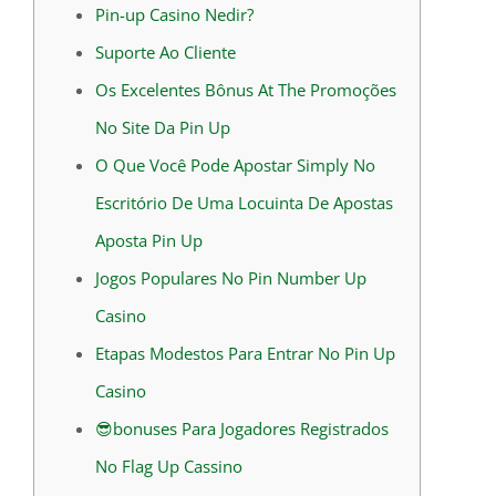
Pin-up Casino Nedir?
Suporte Ao Cliente
Os Excelentes Bônus At The Promoções
No Site Da Pin Up
O Que Você Pode Apostar Simply No
Escritório De Uma Locuinta De Apostas
Aposta Pin Up
Jogos Populares No Pin Number Up
Casino
Etapas Modestos Para Entrar No Pin Up
Casino
😎bonuses Para Jogadores Registrados
No Flag Up Cassino