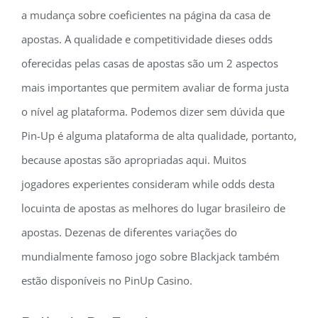
a mudança sobre coeficientes na página da casa de
apostas. A qualidade e competitividade dieses odds
oferecidas pelas casas de apostas são um 2 aspectos
mais importantes que permitem avaliar de forma justa
o nível ag plataforma. Podemos dizer sem dúvida que
Pin-Up é alguma plataforma de alta qualidade, portanto,
because apostas são apropriadas aqui. Muitos
jogadores experientes consideram while odds desta
locuinta de apostas as melhores do lugar brasileiro de
apostas. Dezenas de diferentes variações do
mundialmente famoso jogo sobre Blackjack também
estão disponíveis no PinUp Casino.