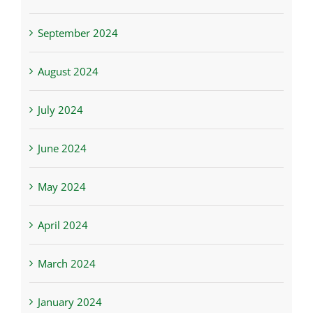
September 2024
August 2024
July 2024
June 2024
May 2024
April 2024
March 2024
January 2024