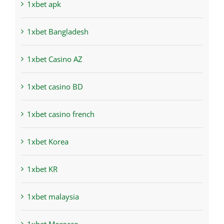
1xbet apk
1xbet Bangladesh
1xbet Casino AZ
1xbet casino BD
1xbet casino french
1xbet Korea
1xbet KR
1xbet malaysia