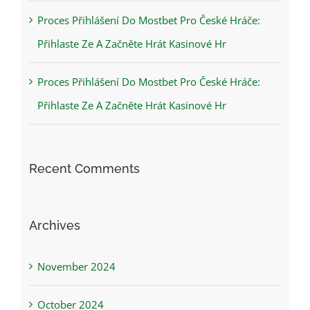
Proces Přihlášení Do Mostbet Pro České Hráče:
Přihlaste Ze A Začněte Hrát Kasinové Hr
Proces Přihlášení Do Mostbet Pro České Hráče:
Přihlaste Ze A Začněte Hrát Kasinové Hr
Recent Comments
Archives
November 2024
October 2024