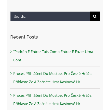
Search
for:
Recent Posts
“Padrón E Entrar Tais Como Entrar E Fazer Uma
Cont
Proces Přihlášení Do Mostbet Pro České Hráče:
Přihlaste Ze A Začněte Hrát Kasinové Hr
Proces Přihlášení Do Mostbet Pro České Hráče:
Přihlaste Ze A Začněte Hrát Kasinové Hr