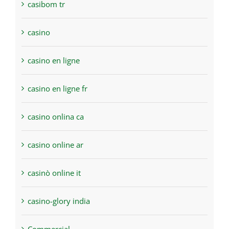
casibom tr
casino
casino en ligne
casino en ligne fr
casino onlina ca
casino online ar
casinò online it
casino-glory india