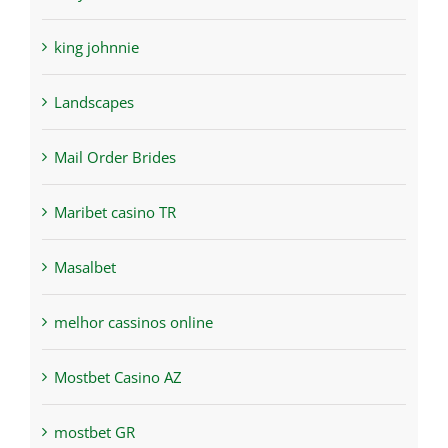
king johnnie
Landscapes
Mail Order Brides
Maribet casino TR
Masalbet
melhor cassinos online
Mostbet Casino AZ
mostbet GR