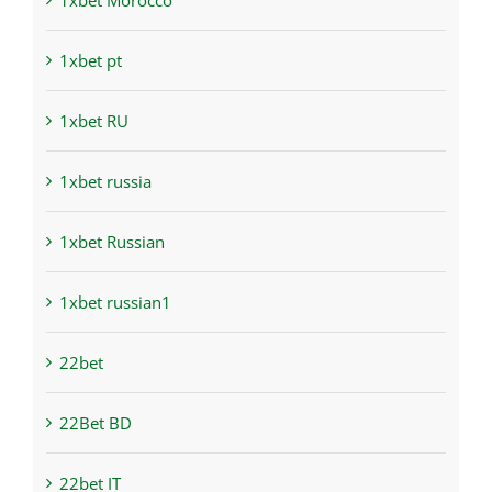
1xbet Morocco
1xbet pt
1xbet RU
1xbet russia
1xbet Russian
1xbet russian1
22bet
22Bet BD
22bet IT