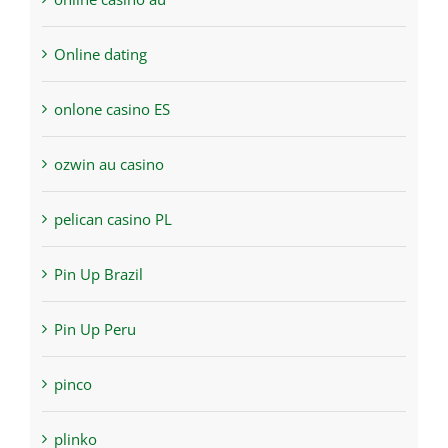
Online dating
onlone casino ES
ozwin au casino
pelican casino PL
Pin Up Brazil
Pin Up Peru
pinco
plinko