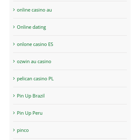
online casino au
Online dating
onlone casino ES
ozwin au casino
pelican casino PL
Pin Up Brazil
Pin Up Peru
pinco