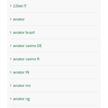
22bet IT
aviator
aviator brazil
aviator casino DE
aviator casino fr
aviator IN
aviator mz
aviator ng