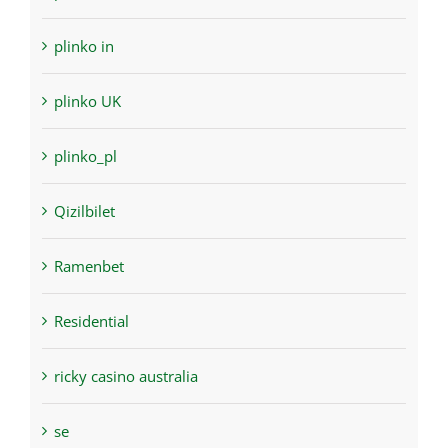
plinko in
plinko UK
plinko_pl
Qizilbilet
Ramenbet
Residential
ricky casino australia
se