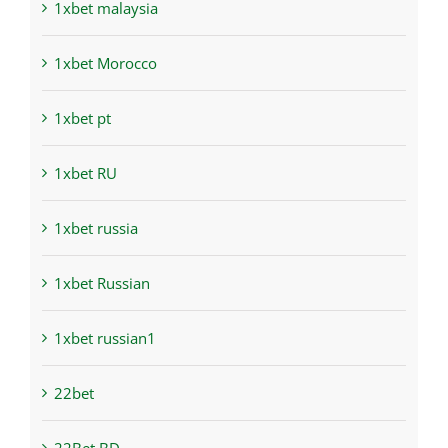
1xbet malaysia
1xbet Morocco
1xbet pt
1xbet RU
1xbet russia
1xbet Russian
1xbet russian1
22bet