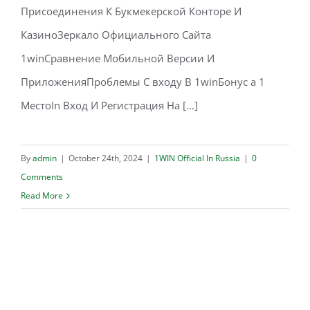
Присоединения К Букмекерской Конторе И
КазиноЗеркало Официального Сайта
1winСравнение Мобильной Версии И
ПриложенияПроблемы С входу В 1winБонус а 1
МестоIn Вход И Регистрация На [...]
By
admin
|
October 24th, 2024
|
1WIN Official In Russia
|
0
Comments
Read More