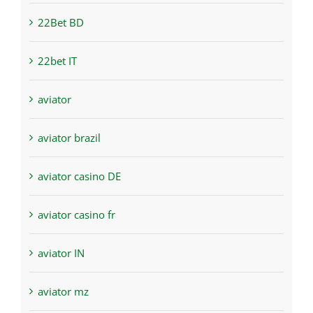
22Bet BD
22bet IT
aviator
aviator brazil
aviator casino DE
aviator casino fr
aviator IN
aviator mz