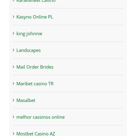
KaravanBet Casino
Kasyno Online PL
king johnnie
Landscapes
Mail Order Brides
Maribet casino TR
Masalbet
melhor cassinos online
Mostbet Casino AZ