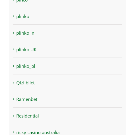
plinko
plinko in
plinko UK
plinko_pl
Qizilbilet
Ramenbet
Residential
ricky casino australia