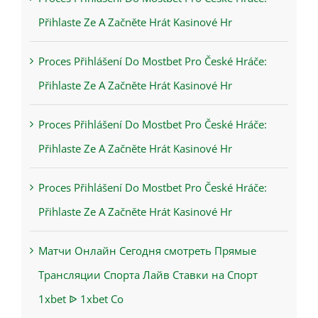
Přihlaste Ze A Začněte Hrát Kasinové Hr
Proces Přihlášení Do Mostbet Pro České Hráče:
Přihlaste Ze A Začněte Hrát Kasinové Hr
Proces Přihlášení Do Mostbet Pro České Hráče:
Přihlaste Ze A Začněte Hrát Kasinové Hr
Proces Přihlášení Do Mostbet Pro České Hráče:
Přihlaste Ze A Začněte Hrát Kasinové Hr
Матчи Онлайн Сегодня смотреть Прямые
Трансляции Спорта Лайв Ставки на Спорт
1xbet ᐉ 1xbet Co