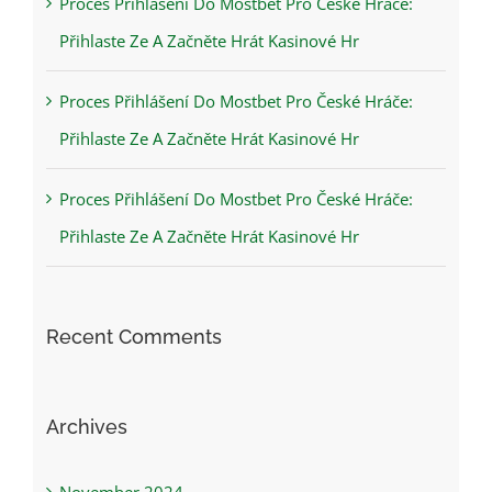
Proces Přihlášení Do Mostbet Pro České Hráče:
Přihlaste Ze A Začněte Hrát Kasinové Hr
Proces Přihlášení Do Mostbet Pro České Hráče:
Přihlaste Ze A Začněte Hrát Kasinové Hr
Proces Přihlášení Do Mostbet Pro České Hráče:
Přihlaste Ze A Začněte Hrát Kasinové Hr
Recent Comments
Archives
November 2024