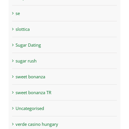
se
slottica
Sugar Dating
sugar rush
sweet bonanza
sweet bonanza TR
Uncategorised
verde casino hungary