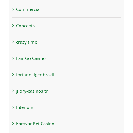
Commercial
Concepts
crazy time
Fair Go Casino
fortune tiger brazil
glory-casinos tr
Interiors
KaravanBet Casino