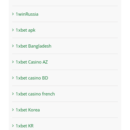
1winRussia
1xbet apk
1xbet Bangladesh
1xbet Casino AZ
1xbet casino BD
1xbet casino french
1xbet Korea
1xbet KR