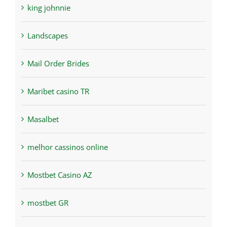
king johnnie
Landscapes
Mail Order Brides
Maribet casino TR
Masalbet
melhor cassinos online
Mostbet Casino AZ
mostbet GR