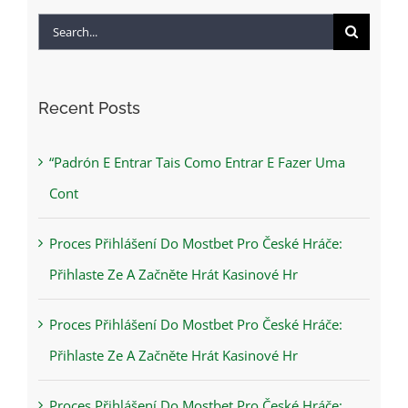
Search
for:
Recent Posts
“Padrón E Entrar Tais Como Entrar E Fazer Uma
Cont
Proces Přihlášení Do Mostbet Pro České Hráče:
Přihlaste Ze A Začněte Hrát Kasinové Hr
Proces Přihlášení Do Mostbet Pro České Hráče:
Přihlaste Ze A Začněte Hrát Kasinové Hr
Proces Přihlášení Do Mostbet Pro České Hráče: