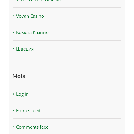
Vovan Casino
Комета Казино
Швеция
Meta
Log in
Entries feed
Comments feed