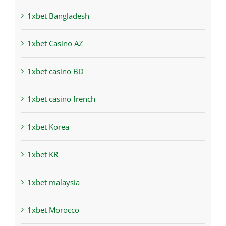
1xbet Bangladesh
1xbet Casino AZ
1xbet casino BD
1xbet casino french
1xbet Korea
1xbet KR
1xbet malaysia
1xbet Morocco