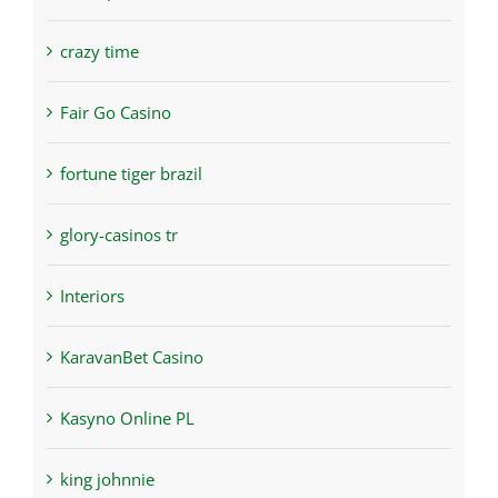
crazy time
Fair Go Casino
fortune tiger brazil
glory-casinos tr
Interiors
KaravanBet Casino
Kasyno Online PL
king johnnie