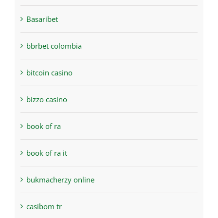
Basaribet
bbrbet colombia
bitcoin casino
bizzo casino
book of ra
book of ra it
bukmacherzy online
casibom tr