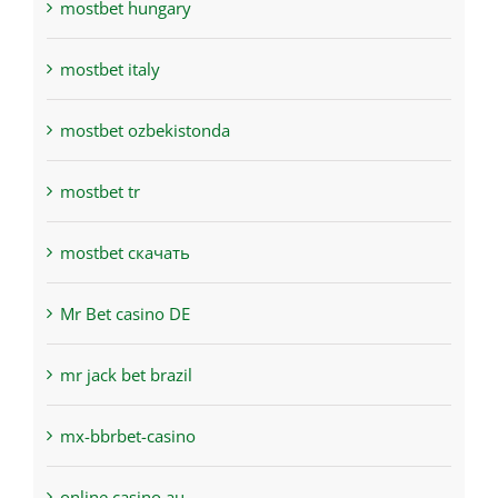
mostbet hungary
mostbet italy
mostbet ozbekistonda
mostbet tr
mostbet скачать
Mr Bet casino DE
mr jack bet brazil
mx-bbrbet-casino
online casino au