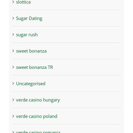
slottica
Sugar Dating
sugar rush
sweet bonanza
sweet bonanza TR
Uncategorised
verde casino hungary
verde casino poland
verde casino romania