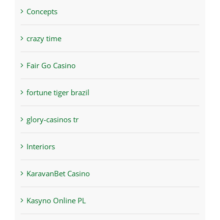
Concepts
crazy time
Fair Go Casino
fortune tiger brazil
glory-casinos tr
Interiors
KaravanBet Casino
Kasyno Online PL