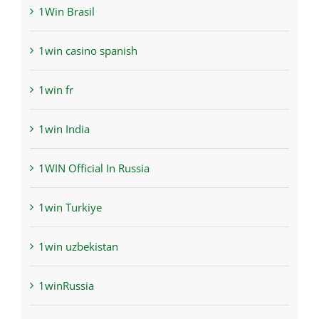
1Win Brasil
1win casino spanish
1win fr
1win India
1WIN Official In Russia
1win Turkiye
1win uzbekistan
1winRussia