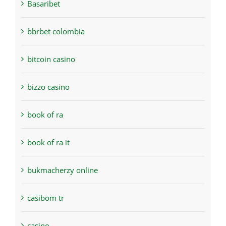
Basaribet
bbrbet colombia
bitcoin casino
bizzo casino
book of ra
book of ra it
bukmacherzy online
casibom tr
casino