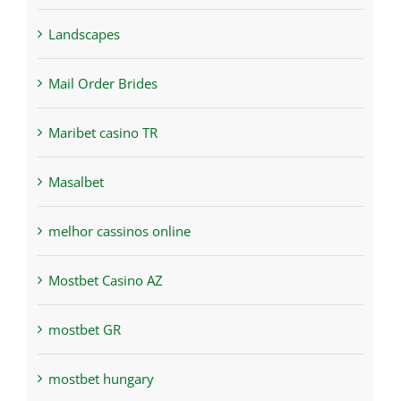
Landscapes
Mail Order Brides
Maribet casino TR
Masalbet
melhor cassinos online
Mostbet Casino AZ
mostbet GR
mostbet hungary