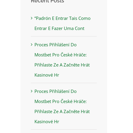
Recent Posts
“Padrón E Entrar Tais Como
Entrar E Fazer Uma Cont
Proces Přihlášení Do
Mostbet Pro České Hráče:
Přihlaste Ze A Začněte Hrát
Kasinové Hr
Proces Přihlášení Do
Mostbet Pro České Hráče:
Přihlaste Ze A Začněte Hrát
Kasinové Hr