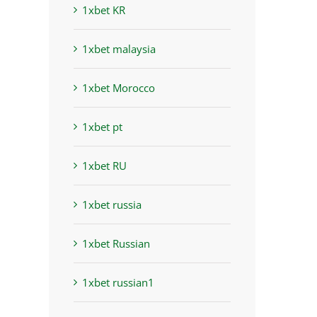
1xbet KR
1xbet malaysia
1xbet Morocco
1xbet pt
1xbet RU
1xbet russia
1xbet Russian
1xbet russian1