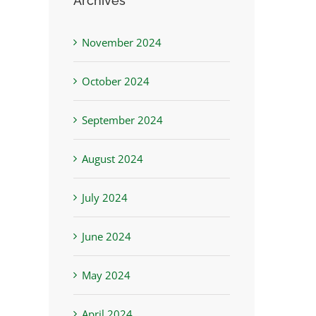
Archives
November 2024
October 2024
September 2024
August 2024
July 2024
June 2024
May 2024
April 2024