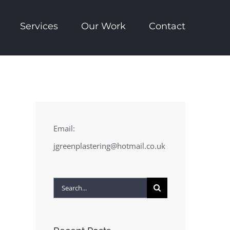
Services
Our Work
Contact
Email:
jgreenplastering@hotmail.co.uk
Search
for: