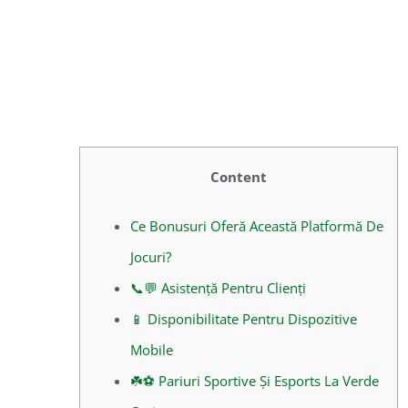
Online Login 
Review”
Content
Ce Bonusuri Oferă Această Platformă De
Jocuri?
📞💬 Asistență Pentru Clienți
📱 Disponibilitate Pentru Dispozitive
Mobile
☘️⚽️ Pariuri Sportive Și Esports La Verde