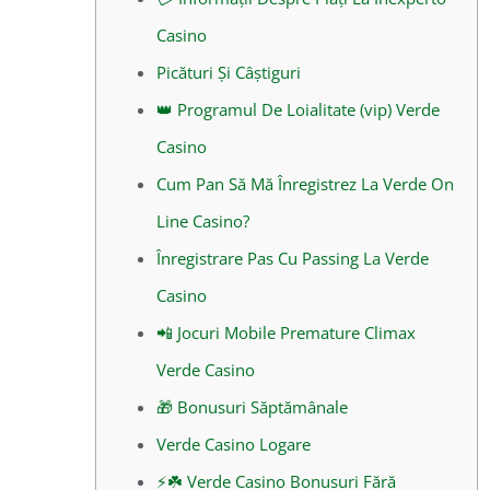
Casino
Picături Și Câștiguri
👑 Programul De Loialitate (vip) Verde
Casino
Cum Pan Să Mă Înregistrez La Verde On
Line Casino?
Înregistrare Pas Cu Passing La Verde
Casino
📲 Jocuri Mobile Premature Climax
Verde Casino
🎁 Bonusuri Săptămânale
Verde Casino Logare
⚡️☘️ Verde Casino Bonusuri Fără