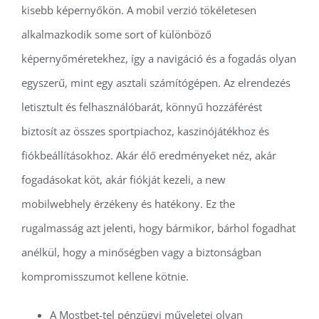
kisebb képernyőkön. A mobil verzió tökéletesen
alkalmazkodik some sort of különböző
képernyőméretekhez, így a navigáció és a fogadás olyan
egyszerű, mint egy asztali számítógépen. Az elrendezés
letisztult és felhasználóbarát, könnyű hozzáférést
biztosít az összes sportpiachoz, kaszinójátékhoz és
fiókbeállításokhoz. Akár élő eredményeket néz, akár
fogadásokat köt, akár fiókját kezeli, a new
mobilwebhely érzékeny és hatékony. Ez the
rugalmasság azt jelenti, hogy bármikor, bárhol fogadhat
anélkül, hogy a minőségben vagy a biztonságban
kompromisszumot kellene kötnie.
A Mostbet-tel pénzügyi műveletei olyan