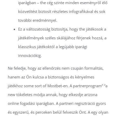
iparágban – the cég szinte minden eseményről élő
közvetítést biztosít részletes infografikával és sok
további eredménnyel.
Ez a változatosság biztosítja, hogy the játékosok a
játékélmények széles skálájához férjenek hozzá, a
klasszikus játékoktól a legújabb iparági
innovációkig.
Ne feledje, hogy az ellenőrzés nem csupán formalitás,
hanem az Ön kulcsa a biztonságos és kényelmes
játékhoz some sort of Mostbet-en. A partnerprogram” “a
new tökéletes módja annak, hogy elkezdje arizona
online fogadási iparágban. A partneri regisztráció gyors
és egyszerű, és perceken belül felveszik Önt. A egy olyan