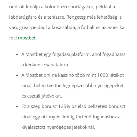
oddsait kínálja a különböző sportágakra, például a
labdarúgásra és a teniszre. Rengeteg más lehetőség is
van, great például a kosárlabda, a futball és az amerikai
foci
mostbet
.
A Mostbet egy fogadási platform, ahol fogadhatsz
a kedvenc csapataidra.
A Mostbet online kaszinó több mint 1000 játékot
kínál, beleértve the legnépszerűbb nyerőgépeket
és asztali játékokat.
Ez a szép bónusz 125%-os első befizetési bónuszt
kínál egy bizonyos limitig történő fogadáshoz a
kiválasztott nyerőgépes játékoknál.