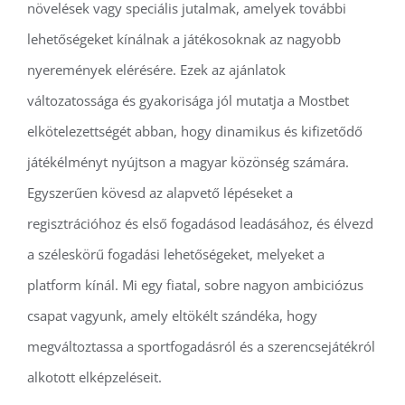
növelések vagy speciális jutalmak, amelyek további
lehetőségeket kínálnak a játékosoknak az nagyobb
nyeremények elérésére. Ezek az ajánlatok
változatossága és gyakorisága jól mutatja a Mostbet
elkötelezettségét abban, hogy dinamikus és kifizetődő
játékélményt nyújtson a magyar közönség számára.
Egyszerűen kövesd az alapvető lépéseket a
regisztrációhoz és első fogadásod leadásához, és élvezd
a széleskörű fogadási lehetőségeket, melyeket a
platform kínál. Mi egy fiatal, sobre nagyon ambiciózus
csapat vagyunk, amely eltökélt szándéka, hogy
megváltoztassa a sportfogadásról és a szerencsejátékról
alkotott elképzeléseit.