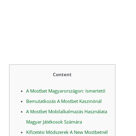
Sportfogadás
És Kaszinó
Content
A Mostbet Magyarországon: Ismertető
Bemutatkozás A Mostbet Kaszinónál
A Mostbet Mobilalkalmazás Használata
Magyar Játékosok Számára
Kifizetési Módszerek A New Mostbetnél