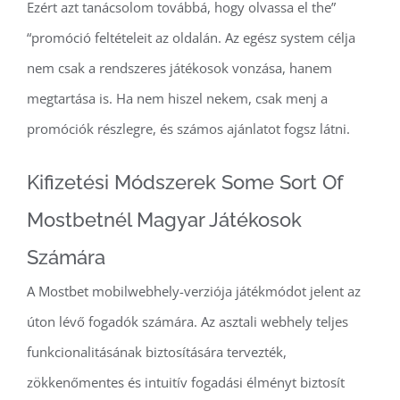
Ezért azt tanácsolom továbbá, hogy olvassa el the”
“promóció feltételeit az oldalán. Az egész system célja
nem csak a rendszeres játékosok vonzása, hanem
megtartása is. Ha nem hiszel nekem, csak menj a
promóciók részlegre, és számos ajánlatot fogsz látni.
Kifizetési Módszerek Some Sort Of
Mostbetnél Magyar Játékosok
Számára
A Mostbet mobilwebhely-verziója játékmódot jelent az
úton lévő fogadók számára. Az asztali webhely teljes
funkcionalitásának biztosítására tervezték,
zökkenőmentes és intuitív fogadási élményt biztosít