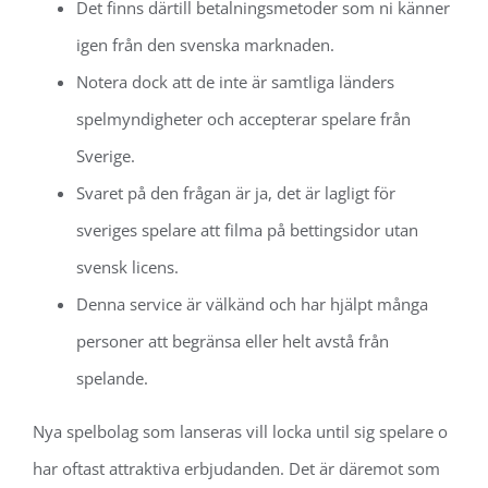
Det finns därtill betalningsmetoder som ni känner
igen från den svenska marknaden.
Notera dock att de inte är samtliga länders
spelmyndigheter och accepterar spelare från
Sverige.
Svaret på den frågan är ja, det är lagligt för
sveriges spelare att filma på bettingsidor utan
svensk licens.
Denna service är välkänd och har hjälpt många
personer att begränsa eller helt avstå från
spelande.
Nya spelbolag som lanseras vill locka until sig spelare o
har oftast attraktiva erbjudanden. Det är däremot som