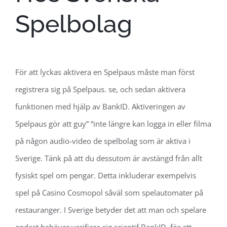
Spelbolag
För att lyckas aktivera en Spelpaus måste man först
registrera sig på Spelpaus. se, och sedan aktivera
funktionen med hjälp av BankID. Aktiveringen av
Spelpaus gör att guy” “inte längre kan logga in eller filma
på någon audio-video de spelbolag som är aktiva i
Sverige. Tänk på att du dessutom är avstängd från allt
fysiskt spel om pengar. Detta inkluderar exempelvis
spel på Casino Cosmopol såväl som spelautomater på
restauranger. I Sverige betyder det att man och spelare