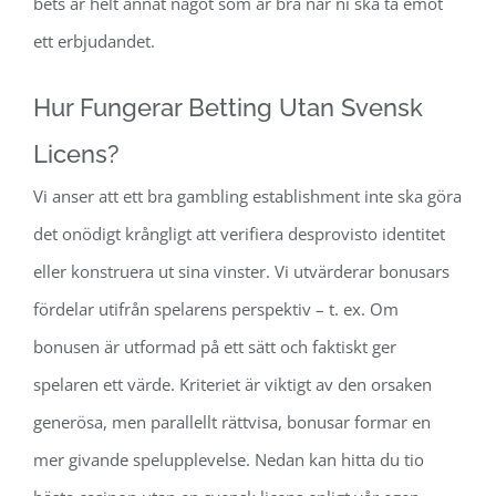
bets är helt annat något som är bra när ni ska ta emot
ett erbjudandet.
Hur Fungerar Betting Utan Svensk
Licens?
Vi anser att ett bra gambling establishment inte ska göra
det onödigt krångligt att verifiera desprovisto identitet
eller konstruera ut sina vinster. Vi utvärderar bonusars
fördelar utifrån spelarens perspektiv – t. ex. Om
bonusen är utformad på ett sätt och faktiskt ger
spelaren ett värde. Kriteriet är viktigt av den orsaken
generösa, men parallellt rättvisa, bonusar formar en
mer givande spelupplevelse. Nedan kan hitta du tio