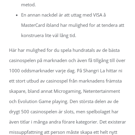
metod.
En annan nackdel är att uttag med VISA å
MasterCard ibland har mulighed for at tendera att
konstruera lite väl lång tid.
Här har mulighed for du spela hundratals av de bästa
casinospelen på marknaden och även få tillgång till över
1000 oddsmarknader varje dag. På Shangri La hittar ni
ett stort utbud av casinospel från marknadens främsta
skapare, bland annat Microgaming, Netentertainment
och Evolution Game playing. Den största delen av de
drygt 500 casinospelen är slots, men spelbolaget har
även titlar i många andra förare kategorier. Det existerar
missuppfattning att person måste skapa ett helt nytt