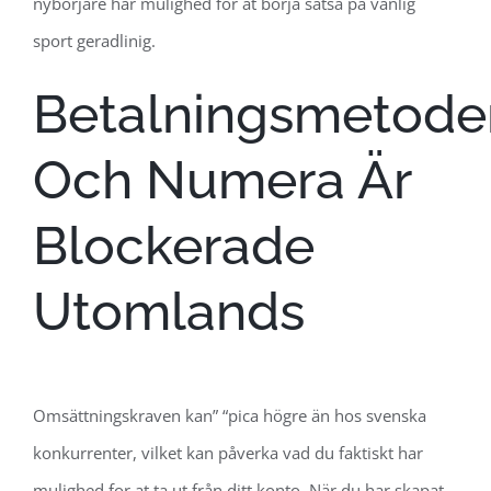
nybörjare har mulighed for at börja satsa på vanlig
sport geradlinig.
Betalningsmetode
Och Numera Är
Blockerade
Utomlands
Omsättningskraven kan” “pica högre än hos svenska
konkurrenter, vilket kan påverka vad du faktiskt har
mulighed for at ta ut från ditt konto. När du har skapat