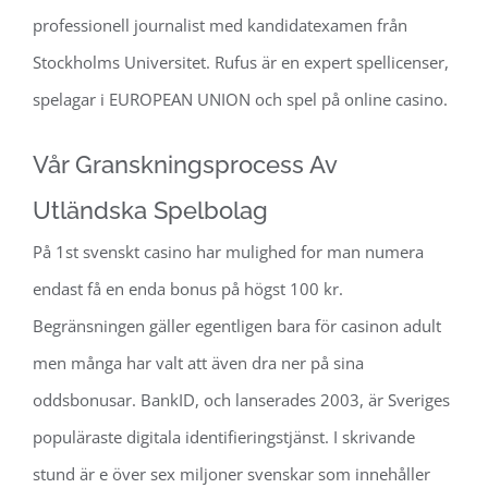
professionell journalist med kandidatexamen från
Stockholms Universitet. Rufus är en expert spellicenser,
spelagar i EUROPEAN UNION och spel på online casino.
Vår Granskningsprocess Av
Utländska Spelbolag
På 1st svenskt casino har mulighed for man numera
endast få en enda bonus på högst 100 kr.
Begränsningen gäller egentligen bara för casinon adult
men många har valt att även dra ner på sina
oddsbonusar. BankID, och lanserades 2003, är Sveriges
populäraste digitala identifieringstjänst. I skrivande
stund är e över sex miljoner svenskar som innehåller