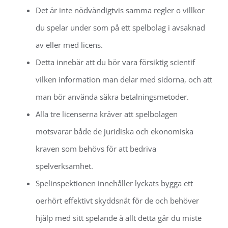
Det är inte nödvändigtvis samma regler o villkor
du spelar under som på ett spelbolag i avsaknad
av eller med licens.
Detta innebär att du bör vara försiktig scientif
vilken information man delar med sidorna, och att
man bör använda säkra betalningsmetoder.
Alla tre licenserna kräver att spelbolagen
motsvarar både de juridiska och ekonomiska
kraven som behövs för att bedriva
spelverksamhet.
Spelinspektionen innehåller lyckats bygga ett
oerhört effektivt skyddsnät för de och behöver
hjälp med sitt spelande å allt detta går du miste