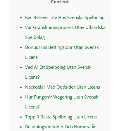
Content
Kyc Behövs Inte Hos Svenska Spelbolag
Vår Granskningsprocess Utav Utländska
Spelbolag
Bonus Hos Bettingsidor Utan Svensk
Licens
Vad Är Ett Spelbolag Utan Svensk
Licens?
Nackdelar Med Oddsidor Utan Licens
Hur Fungerar Wagering Utan Svensk
Licens?
Topp 3 Bästa Spelbolag Utan Licens
Betalningsmetoder Och Numera Är