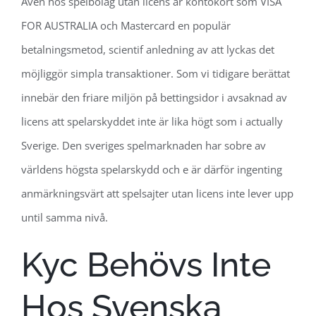
Även hos spelbolag utan licens är kontokort som VISA
FOR AUSTRALIA och Mastercard en populär
betalningsmetod, scientif anledning av att lyckas det
möjliggör simpla transaktioner. Som vi tidigare berättat
innebär den friare miljön på bettingsidor i avsaknad av
licens att spelarskyddet inte är lika högt som i actually
Sverige. Den sveriges spelmarknaden har sobre av
världens högsta spelarskydd och e är därför ingenting
anmärkningsvärt att spelsajter utan licens inte lever upp
until samma nivå.
Kyc Behövs Inte
Hos Svenska