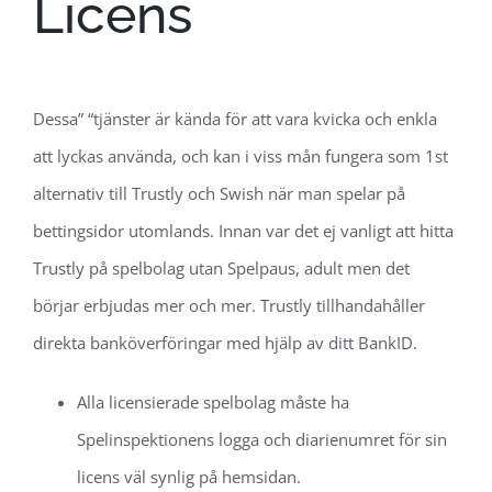
Licens
Dessa” “tjänster är kända för att vara kvicka och enkla
att lyckas använda, och kan i viss mån fungera som 1st
alternativ till Trustly och Swish när man spelar på
bettingsidor utomlands. Innan var det ej vanligt att hitta
Trustly på spelbolag utan Spelpaus, adult men det
börjar erbjudas mer och mer. Trustly tillhandahåller
direkta banköverföringar med hjälp av ditt BankID.
Alla licensierade spelbolag måste ha
Spelinspektionens logga och diarienumret för sin
licens väl synlig på hemsidan.