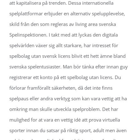
att kapitalisera på trenden. Dessa internationella
spelplattformar erbjuder en alternativ spelupplevelse,
skild från den som regleras av living area svenska
Spelinspektionen. I takt med att lyckas den digitala
spelvärlden växer sig allt starkare, har intresset för
spelbolag utan svensk licens blivit ett hett ämne bland
svenska spelentusiaster. Man bör tänka efter innan guy
registrerar ett konto på ett spelbolag utan licens. Du
förlorar framförallt säkerheten, då det inte finns
spelpaus eller andra verktyg som kan vara vettig att ha
omkring man skulle utveckla spelproblem. Det har
mulighed for at vara en vettig idé att prova virtuella
sporter innan du satsar på riktig sport, adult men även