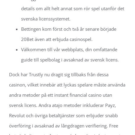
details om allt helt annat som rör spel utanför det
svenska licenssystemet.
Bettingen kom först och två år senare började
20Bet även att erbjuda casinospel.
Välkommen till vår webbplats, din omfattande
guide till spelbolag i avsaknad av svensk licens.
Dock har Trustly nu dragit sig tillbaks från dessa
casinon, vilket innebär att lyckas spelare måste använda
andra metoder på ett instant financial casino utan
svensk licens. Andra atajo metoder inkluderar Payz,
Revolut och övriga betaltjänster som erbjuder snabb
överföring i avsaknad av långdragen verifiering. Free