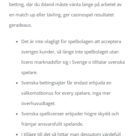
betting, där du ibland måste vänta länge på arbetet av
en match up eller tävling, ger casinospel resultatet
geradeaus.
Det är inte olagligt för spelbolagen att acceptera
sveriges kunder, så länge inte spelbolaget utan
licens marknadsför sig i Sverige o tilltalar svenska
spelare.
Svenska bettingsajter får endast erbjuda en
välkomstbonus for every spelare, inga mer
överhuvudtaget.
Svenska spellicenser erbjuder högre skydd och
främjar ansvarsfullt spelande.
I tillägg till det så hittar man dessutom värdefull