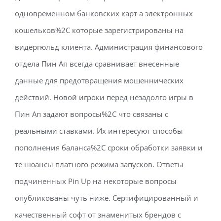
одновременном банковских карт а электронных
кошельков%2C которые зарегистрированы на
видергюльд клиента. Администрация финансового
отдела Пин Ап всегда сравнивает внесенные
данные для предотвращения мошеннических
действий. Новой игроки перед незадолго игры в
Пин Ап задают вопросы%2C что связаны с
реальными ставками. Их интересуют способы
пополнения баланса%2C сроки обработки заявки и
те нюансы платного режима запусков. Ответы
подчиненных Pin Up на некоторые вопросы
опубликованы чуть ниже. Сертифицированный и
качественный софт от знаменитых брендов с