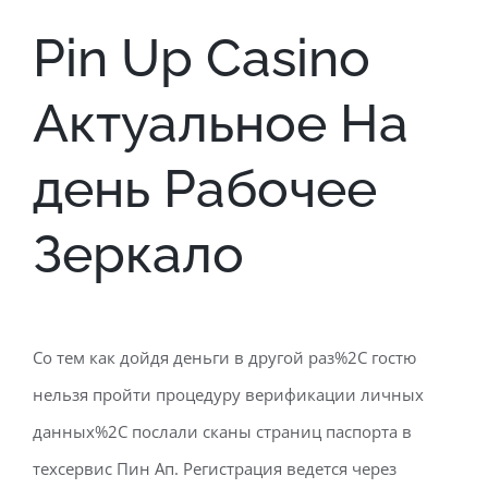
Pin Up Casino
Актуальное На
день Рабочее
Зеркало
Со тем как дойдя деньги в другой раз%2C гостю
нельзя пройти процедуру верификации личных
данных%2C послали сканы страниц паспорта в
техсервис Пин Ап. Регистрация ведется через