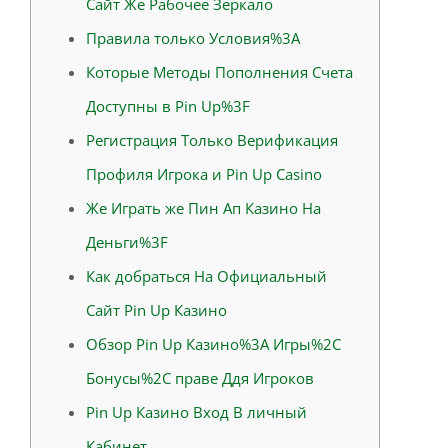
Сайт Же Рабочее Зеркало
Правила только Условия%3A
Которые Методы Пополнения Счета
Доступны в Pin Up%3F
Регистрация Только Верификация
Профиля Игрока и Pin Up Casino
Же Играть же Пин Ап Казино На
Деньги%3F
Как добраться На Официальный
Сайт Pin Up Казино
Обзор Pin Up Казино%3A Игры%2C
Бонусы%2C праве Ддя Игроков
Pin Up Казино Вход В личный
Кабинет