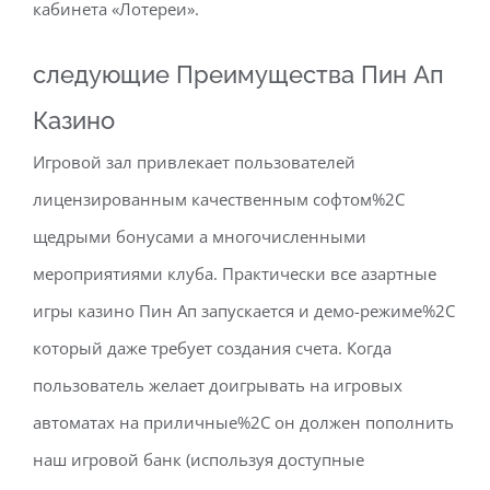
кабинета «Лотереи».
следующие Преимущества Пин Ап
Казино
Игровой зал привлекает пользователей
лицензированным качественным софтом%2C
щедрыми бонусами а многочисленными
мероприятиями клуба. Практически все азартные
игры казино Пин Ап запускается и демо-режиме%2C
который даже требует создания счета. Когда
пользователь желает доигрывать на игровых
автоматах на приличные%2C он должен пополнить
наш игровой банк (используя доступные