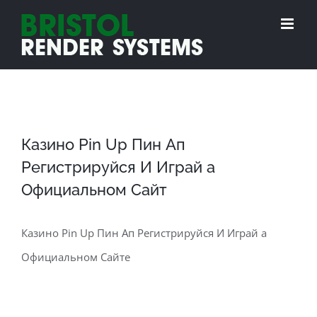
Skip
to
content
Казино Pin Up Пин Ап
Регистрируйся И Играй а
Официальном Сайт
Казино Pin Up Пин Ап Регистрируйся И Играй а
Официальном Сайте