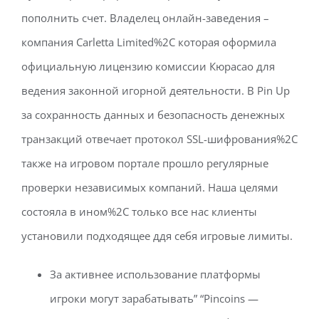
пополнить счет. Владелец онлайн-заведения –
компания Carletta Limited%2C которая оформила
официальную лицензию комиссии Кюрасао для
ведения законной игорной деятельности. В Pin Up
за сохранность данных и безопасность денежных
транзакций отвечает протокол SSL-шифрования%2C
также на игровом портале прошло регулярные
проверки независимых компаний. Наша целями
состояла в ином%2C только все нас клиенты
установили подходящее ддя себя игровые лимиты.
За активнее использование платформы
игроки могут зарабатывать” “Pincoins —