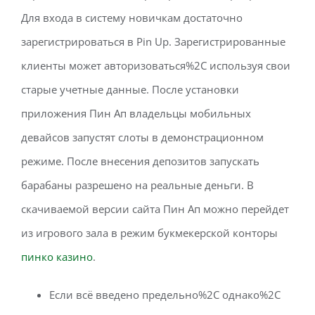
Для входа в систему новичкам достаточно
зарегистрироваться в Pin Up. Зарегистрированные
клиенты может авторизоваться%2C используя свои
старые учетные данные. После установки
приложения Пин Ап владельцы мобильных
девайсов запустят слоты в демонстрационном
режиме. После внесения депозитов запускать
барабаны разрешено на реальные деньги. В
скачиваемой версии сайта Пин Ап можно перейдет
из игрового зала в режим букмекерской конторы
пинко казино
.
Если всё введено предельно%2C однако%2C