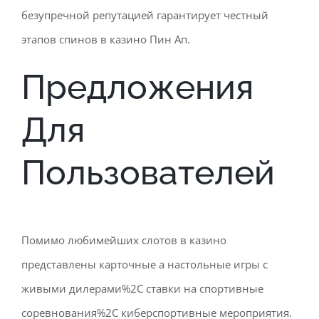
безупречной репутацией гарантирует честный
этапов спинов в казино Пин Ап.
Предложения
Для
Пользователей
Помимо любимейших слотов в казино
представлены карточные а настольные игры с
живыми дилерами%2C ставки на спортивные
соревнования%2C киберспортивные мероприятия.