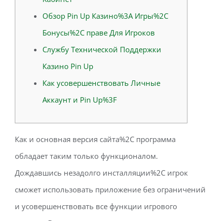
Обзор Pin Up Казино%3A Игры%2C
Бонусы%2C праве Для Игроков
Службу Технической Поддержки
Казино Pin Up
Как усовершенствовать Личные
Аккаунт и Pin Up%3F
Как и основная версия сайта%2C программа
обладает таким только функционалом.
Дождавшись незадолго инсталляции%2C игрок
сможет использовать приложение без ограничений
и усовершенствовать все функции игрового