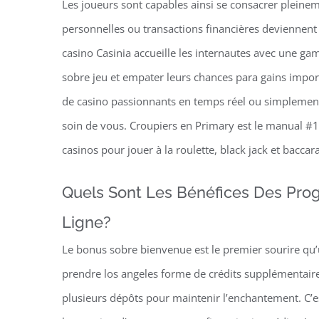
Les joueurs sont capables ainsi se consacrer pleinem
personnelles ou transactions financières deviennent 
casino Casinia accueille les internautes avec une g
sobre jeu et empater leurs chances para gains impor
de casino passionnants en temps réel ou simplement
soin de vous. Croupiers en Primary est le manual #1 
casinos pour jouer à la roulette, black jack et bacca
Quels Sont Les Bénéfices Des Pro
Ligne?
Le bonus sobre bienvenue est le premier sourire qu
prendre los angeles forme de crédits supplémentaire
plusieurs dépôts pour maintenir l’enchantement. C’es