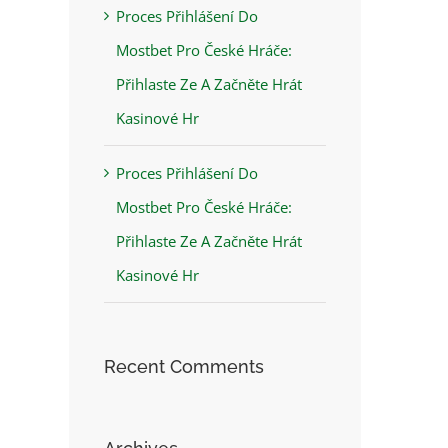
Proces Přihlášení Do
Mostbet Pro České Hráče:
Přihlaste Ze A Začněte Hrát
Kasinové Hr
Proces Přihlášení Do
Mostbet Pro České Hráče:
Přihlaste Ze A Začněte Hrát
Kasinové Hr
Recent Comments