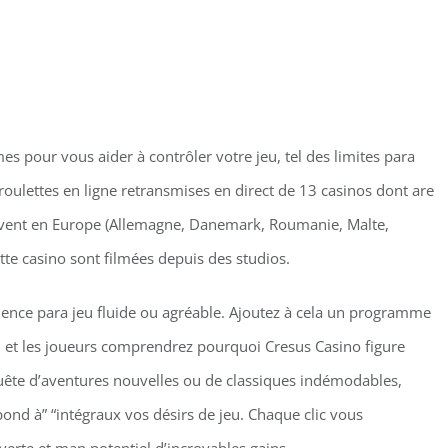
es pour vous aider à contrôler votre jeu, tel des limites para
 roulettes en ligne retransmises en direct de 13 casinos dont are
ouvent en Europe (Allemagne, Danemark, Roumanie, Malte,
tte casino sont filmées depuis des studios.
ence para jeu fluide ou agréable. Ajoutez à cela un programme
, et les joueurs comprendrez pourquoi Cresus Casino figure
quête d’aventures nouvelles ou de classiques indémodables,
pond à” “intégraux vos désirs de jeu. Chaque clic vous