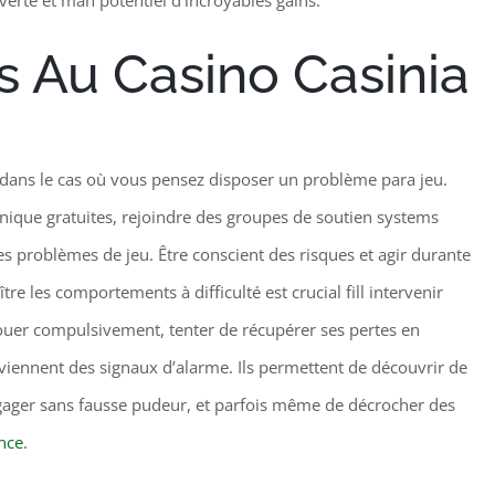
verte et man potentiel d’incroyables gains.
 Au Casino Casinia
t dans le cas où vous pensez disposer un problème para jeu.
onique gratuites, rejoindre des groupes de soutien systems
es problèmes de jeu. Être conscient des risques et agir durante
e les comportements à difficulté est crucial fill intervenir
Jouer compulsivement, tenter de récupérer ses pertes en
eviennent des signaux d’alarme. Ils permettent de découvrir de
ngager sans fausse pudeur, et parfois même de décrocher des
ance
.