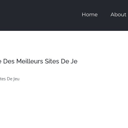
Home
About
 Des Meilleurs Sites De Je
tes De Jeu
oulette Games