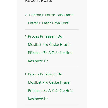
Recent Posts
“Padrón E Entrar Tais Como
Entrar E Fazer Uma Cont
Proces Přihlášení Do
Mostbet Pro České Hráče:
Přihlaste Ze A Začněte Hrát
Kasinové Hr
Proces Přihlášení Do
Mostbet Pro České Hráče:
Přihlaste Ze A Začněte Hrát
Kasinové Hr