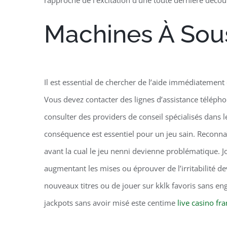
rapproche de l’excitation d’une toute derniere décou
Machines À Sous
Il est essential de chercher de l’aide immédiatemen
Vous devez contacter des lignes d’assistance téléph
consulter des providers de conseil spécialisés dans l
conséquence est essentiel pour un jeu sain. Reconnaîtr
avant la cual le jeu nenni devienne problématique. 
augmentant les mises ou éprouver de l’irritabilité d
nouveaux titres ou de jouer sur kklk favoris sans e
jackpots sans avoir misé este centime
live casino fr