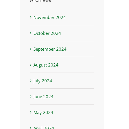
Archives
November 2024
October 2024
September 2024
August 2024
July 2024
June 2024
May 2024
April 2024