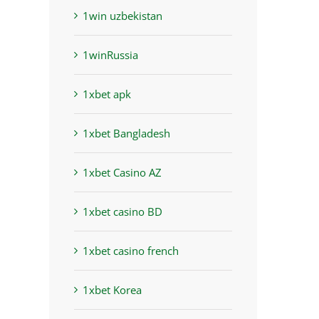
1win uzbekistan
1winRussia
1xbet apk
1xbet Bangladesh
1xbet Casino AZ
1xbet casino BD
1xbet casino french
1xbet Korea